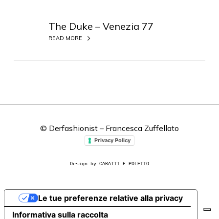
T
h
The Duke – Venezia 77
e
READ MORE
D
u
k
e
–
V
e
© Derfashionist – Francesca Zuffellato
n
e
Privacy Policy
z
i
Design by CARATTI E POLETTO
a
7
Le tue preferenze relative alla privacy
7
Informativa sulla raccolta