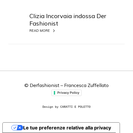
C
l
Clizia Incorvaia indossa Der
i
Fashionist
z
READ MORE
i
a
I
n
c
o
r
v
© Derfashionist – Francesca Zuffellato
a
Privacy Policy
i
a
Design by CARATTI E POLETTO
i
n
d
Le tue preferenze relative alla privacy