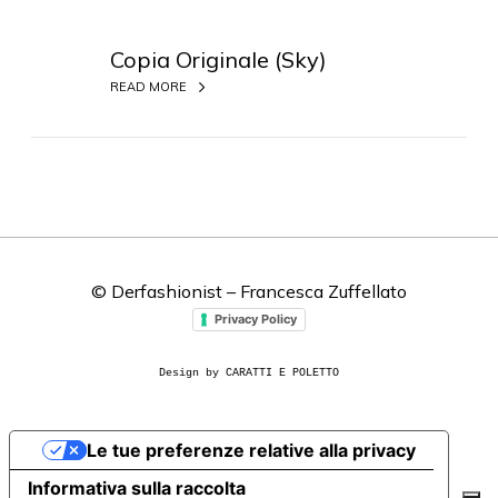
C
o
Copia Originale (Sky)
p
READ MORE
i
a
O
r
i
g
i
© Derfashionist – Francesca Zuffellato
n
a
Privacy Policy
l
e
Design by CARATTI E POLETTO
(
S
Le tue preferenze relative alla privacy
k
y
Informativa sulla raccolta