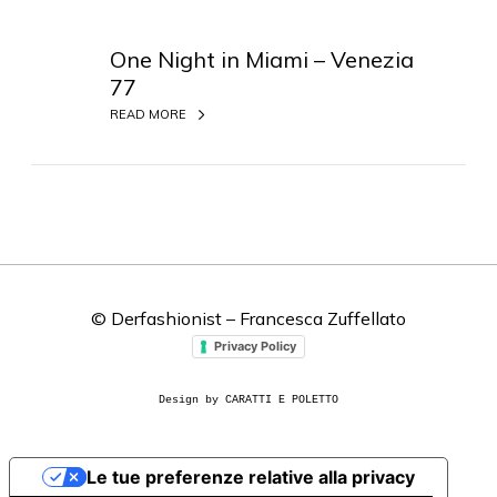
O
n
One Night in Miami – Venezia
e
77
N
READ MORE
i
g
h
t
i
n
M
i
© Derfashionist – Francesca Zuffellato
a
Privacy Policy
m
i
Design by CARATTI E POLETTO
–
V
e
Le tue preferenze relative alla privacy