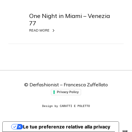
O
n
One Night in Miami – Venezia
e
77
N
READ MORE
i
g
h
t
i
n
M
i
© Derfashionist – Francesca Zuffellato
a
Privacy Policy
m
i
Design by CARATTI E POLETTO
–
V
e
Le tue preferenze relative alla privacy