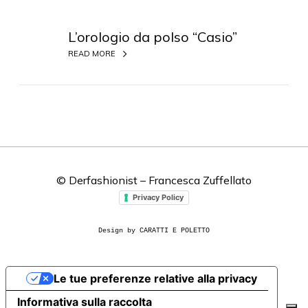
L
’
L’orologio da polso “Casio”
o
READ MORE
r
o
l
o
g
i
o
© Derfashionist – Francesca Zuffellato
d
a
Privacy Policy
p
o
Design by CARATTI E POLETTO
l
s
Le tue preferenze relative alla privacy
o
“
Informativa sulla raccolta