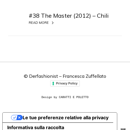
#
3
#38 The Master (2012) – Chili
8
READ MORE
T
h
e
M
a
s
t
© Derfashionist – Francesca Zuffellato
e
r
Privacy Policy
(
2
Design by CARATTI E POLETTO
0
1
Le tue preferenze relative alla privacy
2
)
Informativa sulla raccolta