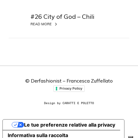
#
2
#26 City of God – Chili
6
READ MORE
C
i
t
y
o
f
G
© Derfashionist – Francesca Zuffellato
o
d
Privacy Policy
–
C
Design by CARATTI E POLETTO
h
i
Le tue preferenze relative alla privacy
l
i
Informativa sulla raccolta