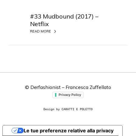
#
3
#33 Mudbound (2017) –
3
Netflix
M
READ MORE
u
d
b
o
u
n
d
(
© Derfashionist – Francesca Zuffellato
2
Privacy Policy
0
1
Design by CARATTI E POLETTO
7
)
–
Le tue preferenze relative alla privacy