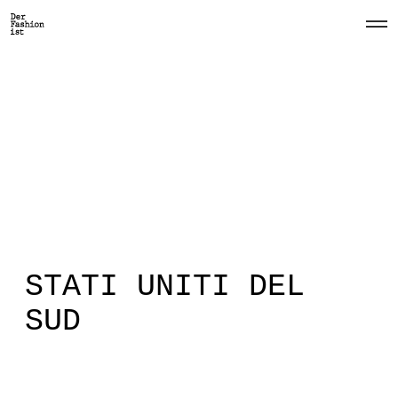
O
p
e
n
M
e
n
u
STATI UNITI DEL
SUD