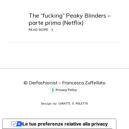
T
h
The “fucking” Peaky Blinders –
e
parte prima (Netflix)
“
READ MORE
f
u
c
k
i
n
g
”
© Derfashionist – Francesca Zuffellato
P
Privacy Policy
e
a
Design by CARATTI E POLETTO
k
y
B
Le tue preferenze relative alla privacy