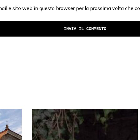
mail e sito web in questo browser per la prossima volta che 
#
4
L
o