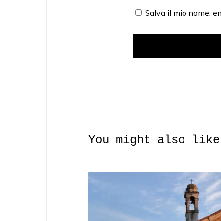
Salva il mio nome, e
You might also like
#
3
I
n