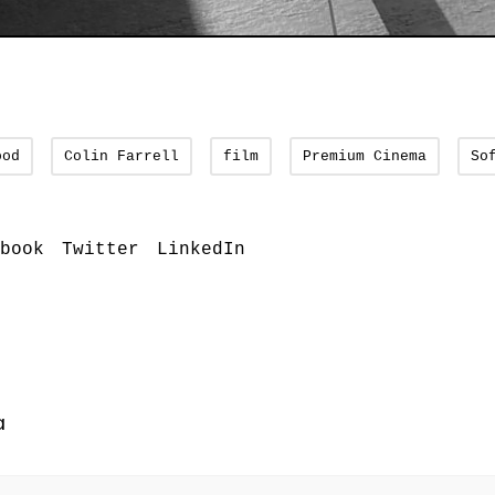
ood
Colin Farrell
film
Premium Cinema
So
book
Twitter
LinkedIn
a