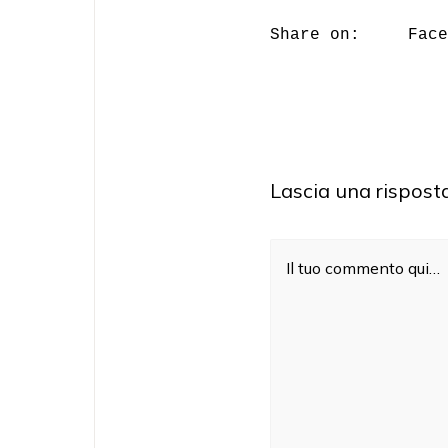
g
l
Share on:
Face
e
o
f
f
c
a
n
v
a
s
Lascia una rispost
a
r
e
a
Il tuo commento qui…