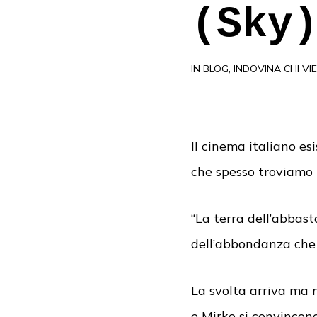
(Sky
IN
BLOG
,
INDOVINA CHI VI
Il cinema italiano es
che spesso troviamo i
“La terra dell’abbast
dell’abbondanza che 
La svolta arriva ma n
e Mirko si convincono