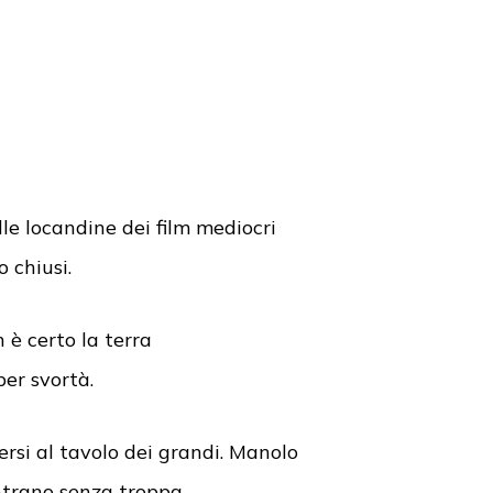
lle locandine dei film mediocri
 chiusi.
 è certo la terra
er svortà.
ersi al tavolo dei grandi. Manolo
 entrano senza troppa