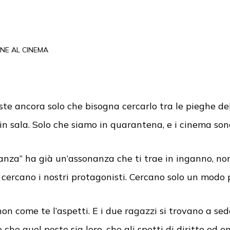
)
ENE AL CINEMA
iste ancora solo che bisogna cercarlo tra le pieghe de
n sala. Solo che siamo in quarantena, e i cinema sono
anza” ha già un’assonanza che ti trae in inganno, non
cercano i nostri protagonisti. Cercano solo un modo p
on come te l’aspetti. E i due ragazzi si trovano a sed
 che quel posto sia loro, che gli spetti di diritto ed