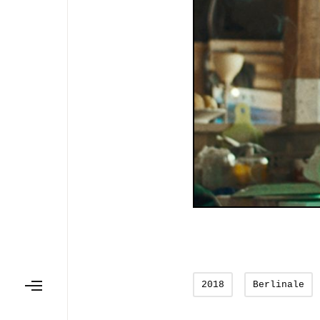
2018
Berlinale
T
o
g