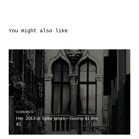
You might also like
H
e
r
,
2
0
1
3
d
02/08/2021
Her, 2013 di Spike Jonze – Giorno #1 film
i
#1
S
p