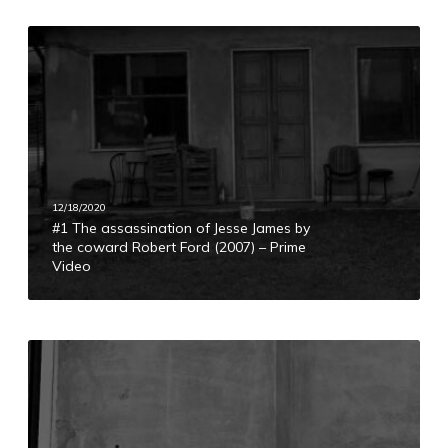
i
k
#
e
1
J
T
o
h
n
e
z
a
e
s
–
s
12/18/2020
G
#1 The assassination of Jesse James by
a
the coward Robert Ford (2007) – Prime
i
s
Video
o
s
r
i
n
n
o
a
#
#
t
2
1
i
T
f
o
h
i
n
e