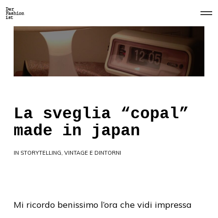
O
p
e
n
M
e
n
u
La sveglia “copal”
made in japan
IN
STORYTELLING
,
VINTAGE E DINTORNI
Mi ricordo benissimo l’ora che vidi impressa