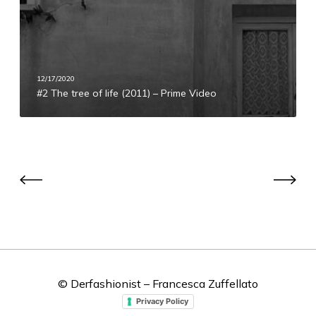
l
o
t
m
f
r
#
J
e
1
e
e
12/17/2020
s
o
#2 The tree of life (2011) – Prime Video
s
f
e
l
J
i
a
f
m
e
e
(
s
2
b
0
y
1
t
1
h
)
© Derfashionist – Francesca Zuffellato
e
–
c
Privacy Policy
P